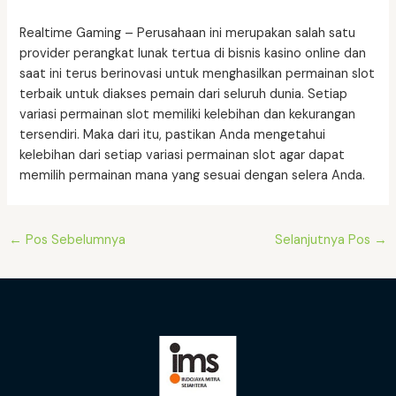
Realtime Gaming – Perusahaan ini merupakan salah satu
provider perangkat lunak tertua di bisnis kasino online dan
saat ini terus berinovasi untuk menghasilkan permainan slot
terbaik untuk diakses pemain dari seluruh dunia. Setiap
variasi permainan slot memiliki kelebihan dan kekurangan
tersendiri. Maka dari itu, pastikan Anda mengetahui
kelebihan dari setiap variasi permainan slot agar dapat
memilih permainan mana yang sesuai dengan selera Anda.
Post
←
Pos Sebelumnya
Selanjutnya Pos
→
navigation