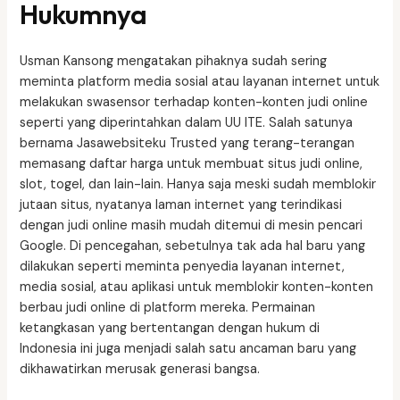
Hukumnya
Usman Kansong mengatakan pihaknya sudah sering
meminta platform media sosial atau layanan internet untuk
melakukan swasensor terhadap konten-konten judi online
seperti yang diperintahkan dalam UU ITE. Salah satunya
bernama Jasawebsiteku Trusted yang terang-terangan
memasang daftar harga untuk membuat situs judi online,
slot, togel, dan lain-lain. Hanya saja meski sudah memblokir
jutaan situs, nyatanya laman internet yang terindikasi
dengan judi online masih mudah ditemui di mesin pencari
Google. Di pencegahan, sebetulnya tak ada hal baru yang
dilakukan seperti meminta penyedia layanan internet,
media sosial, atau aplikasi untuk memblokir konten-konten
berbau judi online di platform mereka. Permainan
ketangkasan yang bertentangan dengan hukum di
Indonesia ini juga menjadi salah satu ancaman baru yang
dikhawatirkan merusak generasi bangsa.