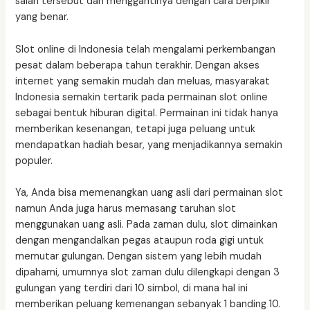
salah tersebut dan menggantinya dengan cara berpikir
yang benar.
Slot online di Indonesia telah mengalami perkembangan
pesat dalam beberapa tahun terakhir. Dengan akses
internet yang semakin mudah dan meluas, masyarakat
Indonesia semakin tertarik pada permainan slot online
sebagai bentuk hiburan digital. Permainan ini tidak hanya
memberikan kesenangan, tetapi juga peluang untuk
mendapatkan hadiah besar, yang menjadikannya semakin
populer.
Ya, Anda bisa memenangkan uang asli dari permainan slot
namun Anda juga harus memasang taruhan slot
menggunakan uang asli. Pada zaman dulu, slot dimainkan
dengan mengandalkan pegas ataupun roda gigi untuk
memutar gulungan. Dengan sistem yang lebih mudah
dipahami, umumnya slot zaman dulu dilengkapi dengan 3
gulungan yang terdiri dari 10 simbol, di mana hal ini
memberikan peluang kemenangan sebanyak 1 banding 10.