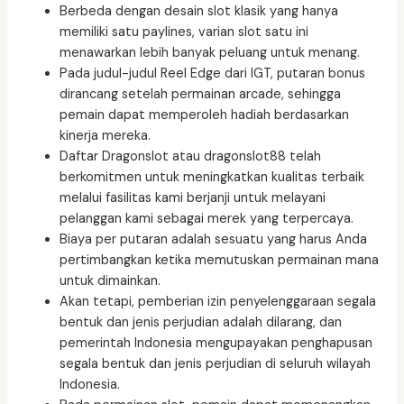
Berbeda dengan desain slot klasik yang hanya
memiliki satu paylines, varian slot satu ini
menawarkan lebih banyak peluang untuk menang.
Pada judul-judul Reel Edge dari IGT, putaran bonus
dirancang setelah permainan arcade, sehingga
pemain dapat memperoleh hadiah berdasarkan
kinerja mereka.
Daftar Dragonslot atau dragonslot88 telah
berkomitmen untuk meningkatkan kualitas terbaik
melalui fasilitas kami berjanji untuk melayani
pelanggan kami sebagai merek yang terpercaya.
Biaya per putaran adalah sesuatu yang harus Anda
pertimbangkan ketika memutuskan permainan mana
untuk dimainkan.
Akan tetapi, pemberian izin penyelenggaraan segala
bentuk dan jenis perjudian adalah dilarang, dan
pemerintah Indonesia mengupayakan penghapusan
segala bentuk dan jenis perjudian di seluruh wilayah
Indonesia.