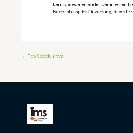
kann parece einander damit einen Fr
Nachzahlung ihr Einzahlung, diese Err
Post
←
Pos Sebelumnya
navigation