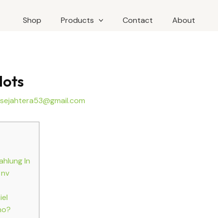
Shop
Products
Contact
About
lots
asejahtera53@gmail.com
ahlung In
 nv
iel
ino?