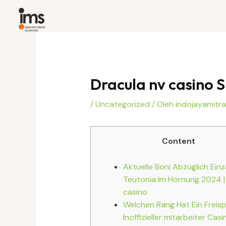
Lewati
ke
konten
Dracula nv casino S
/
Uncategorized
/ Oleh
indojayamitr
Content
Aktuelle Boni Abzüglich Einz
Teutonia Im Hornung 2024 |
casino
Welchen Rang Hat Ein Freisp
Inoffizieller mitarbeiter Cas