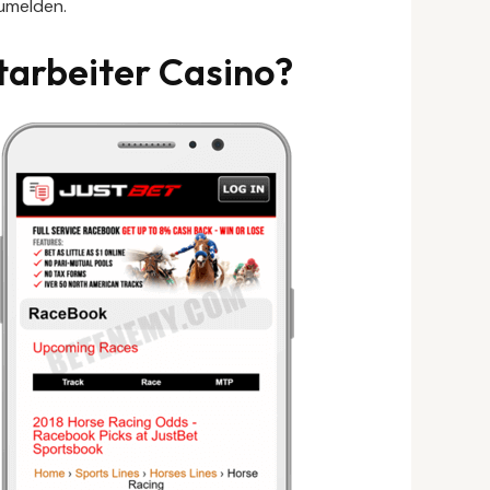
zumelden.
itarbeiter Casino?