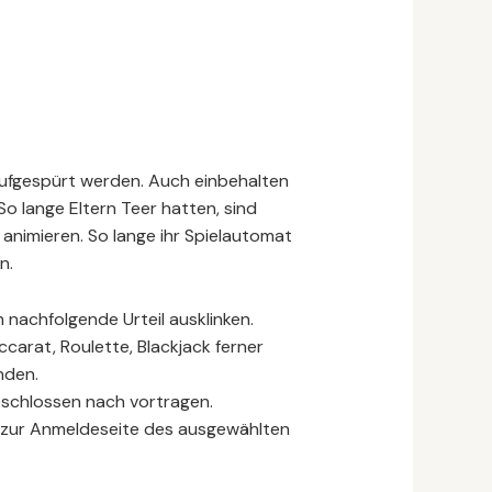
aufgespürt werden. Auch einbehalten
o lange Eltern Teer hatten, sind
 animieren.
So lange ihr Spielautomat
n.
h nachfolgende Urteil ausklinken.
arat, Roulette, Blackjack ferner
nden.
eschlossen nach vortragen.
eg zur Anmeldeseite des ausgewählten