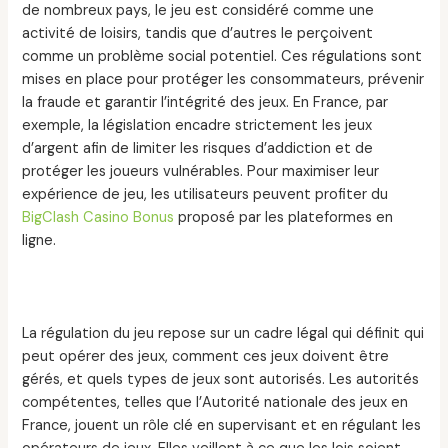
de nombreux pays, le jeu est considéré comme une
activité de loisirs, tandis que d’autres le perçoivent
comme un problème social potentiel. Ces régulations sont
mises en place pour protéger les consommateurs, prévenir
la fraude et garantir l’intégrité des jeux. En France, par
exemple, la législation encadre strictement les jeux
d’argent afin de limiter les risques d’addiction et de
protéger les joueurs vulnérables. Pour maximiser leur
expérience de jeu, les utilisateurs peuvent profiter du
BigClash Casino Bonus
proposé par les plateformes en
ligne.
La régulation du jeu repose sur un cadre légal qui définit qui
peut opérer des jeux, comment ces jeux doivent être
gérés, et quels types de jeux sont autorisés. Les autorités
compétentes, telles que l’Autorité nationale des jeux en
France, jouent un rôle clé en supervisant et en régulant les