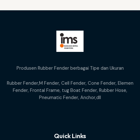
Produsen Rubber Fender berbagai Tipe dan Ukuran
Rubber Fender,M Fender, Cell Fender, Cone Fender, Elemen
Fender, Frontal Frame, tug Boat Fender, Rubber Hose,
Pneumatic Fender, Anchor,dll
Quick Links