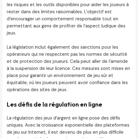
les risques et les outils disponibles pour aider les joueurs à
rester dans des limites raisonnables. L’objectif est
d’encourager un comportement responsable tout en
permettant aux gens de profiter de l’aspect ludique des
jeux.
La législation inclut également des sanctions pour les
opérateurs qui ne respectent pas les normes de sécurité
et de protection des joueurs. Cela peut aller de l’amende
à la suspension de leur licence. Ces mesures sont mises en
place pour garantir un environnement de jeu sûr et
équitable, où les joueurs peuvent avoir confiance dans les
opérations des sites de jeux.
Les défis de la régulation en ligne
La régulation des jeux d’argent en ligne pose des défis
uniques. Avec la croissance exponentielle des plateformes
de jeu sur Internet, il est devenu de plus en plus difficile