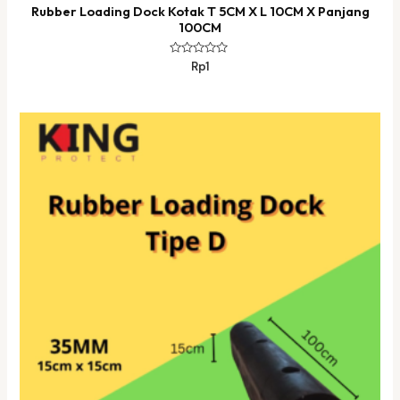
Rubber Loading Dock Kotak T 5CM X L 10CM X Panjang
100CM
Dinilai
Rp
1
0
dari
5