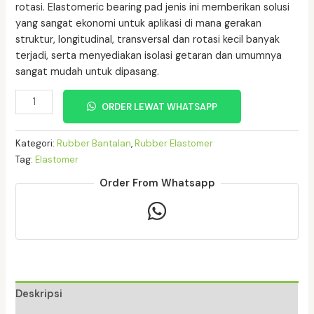
rotasi. Elastomeric bearing pad jenis ini memberikan solusi
yang sangat ekonomi untuk aplikasi di mana gerakan
struktur, longitudinal, transversal dan rotasi kecil banyak
terjadi, serta menyediakan isolasi getaran dan umumnya
sangat mudah untuk dipasang.
Kuantitas
ORDER LEWAT WHATSAPP
Rubber
Elastomer
Kategori:
Rubber Bantalan
,
Rubber Elastomer
Bearing
Tag:
Elastomer
45X45X4,5
POLOS
Order From Whatsapp
Plat
3
(tebal
plat
3mm)
Deskripsi