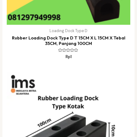
Loading Dock Type D
Rubber Loading Dock Type D T 15CM X L 15CM X Tebal
35CM, Panjang 100CM
Dinilai
Rp
1
0
dari
5