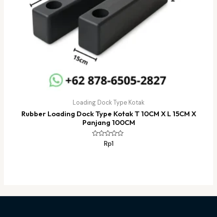
Loading Dock Type Kotak
Rubber Loading Dock Type Kotak T 10CM X L 15CM X
Panjang 100CM
Dinilai
Rp
1
0
dari
5