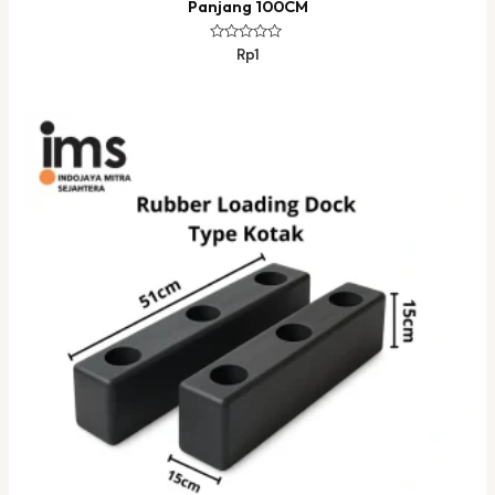
Panjang 100CM
Dinilai
Rp
1
0
dari
5