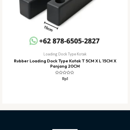
Loading Dock Type Kotak
Rubber Loading Dock Type Kotak T 5CM X L 15CM X
Panjang 20CM
Dinilai
Rp
1
0
dari
5