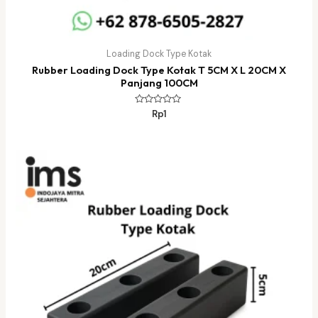
Loading Dock Type Kotak
Rubber Loading Dock Type Kotak T 5CM X L 20CM X
Panjang 100CM
Dinilai
Rp
1
0
dari
5