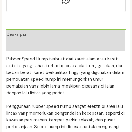
x
L
35
CM
x
Deskripsi
Tebal
Ulasan (0)
4,5
CM
Rubber Speed Hump terbuat dari karet alam atau karet
sintetis yang tahan terhadap cuaca ekstrem, gesekan, dan
beban berat. Karet berkualitas tinggi yang digunakan dalam
pembuatan speed hump ini memungkinkan umur
pemakaian yang lebih lama, meskipun dipasang di jalan
dengan lalu lintas yang padat.
Penggunaan rubber speed hump sangat efektif di area lalu
lintas yang memerlukan pengendalian kecepatan, seperti di
kawasan perumahan, tempat parkir, sekolah, dan pusat
perbelanjaan. Speed hump ini didesain untuk mengurangi