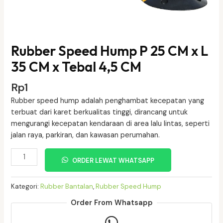
Rubber Speed Hump P 25 CM x L
35 CM x Tebal 4,5 CM
Rp
1
Rubber speed hump adalah penghambat kecepatan yang
terbuat dari karet berkualitas tinggi, dirancang untuk
mengurangi kecepatan kendaraan di area lalu lintas, seperti
jalan raya, parkiran, dan kawasan perumahan.
Kuantitas
ORDER LEWAT WHATSAPP
Rubber
Speed
Kategori:
Rubber Bantalan
,
Rubber Speed Hump
Hump
P
Order From Whatsapp
25
CM