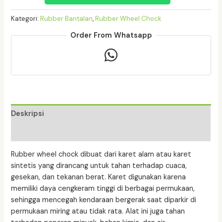
Chock
Kategori:
Rubber Bantalan
,
Rubber Wheel Chock
Sedang
P
Order From Whatsapp
25
CM
x
L
16
CM
x
Deskripsi
T
Ulasan (0)
19
CM
Rubber wheel chock dibuat dari karet alam atau karet
sintetis yang dirancang untuk tahan terhadap cuaca,
gesekan, dan tekanan berat. Karet digunakan karena
memiliki daya cengkeram tinggi di berbagai permukaan,
sehingga mencegah kendaraan bergerak saat diparkir di
permukaan miring atau tidak rata. Alat ini juga tahan