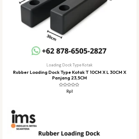
Loading Dock Type Kotak
Rubber Loading Dock Type Kotak T 10CM X L 30CM X
Panjang 23,5CM
Dinilai
Rp
1
0
dari
5