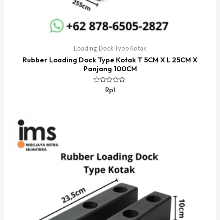
Loading Dock Type Kotak
Rubber Loading Dock Type Kotak T 5CM X L 25CM X
Panjang 100CM
Dinilai
Rp
1
0
dari
5