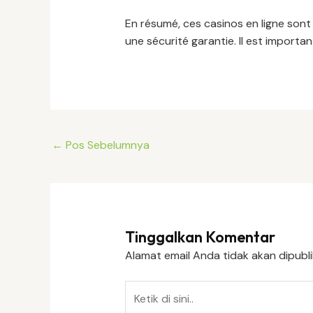
En résumé, ces casinos en ligne sont 
une sécurité garantie. Il est importa
Post
←
Pos Sebelumnya
navigation
Tinggalkan Komentar
Alamat email Anda tidak akan dipubli
Ketik
di