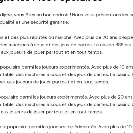
n ligne, vous êtes au bon endroit ! Nous vous présentons les ca
qualité et une sécurité garantie.
ens et des plus réputés du marché. Avec plus de 20 ans d’expé
, des machines à sous et des jeux de cartes. Le casino 888 e
 aux joueurs de jouer partout et en tout temps.
populaire parmi les joueurs expérimentés. Avec plus de 10 ans 
de table, des machines à sous et des jeux de cartes. Le casi
met aux joueurs de jouer partout et en tout temps.
opulaire parmi les joueurs expérimentés. Avec plus de 20 ans 
de table, des machines à sous et des jeux de cartes. Le casin
 aux joueurs de jouer partout et en tout temps.
ix populaire parmi les joueurs expérimentés. Avec plus de 10 a