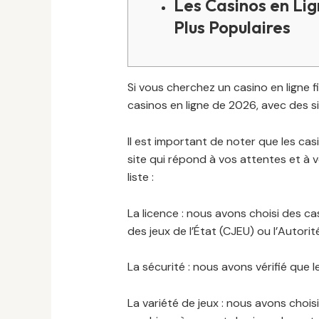
Les Casinos en Lig
Plus Populaires
Si vous cherchez un casino en ligne f
casinos en ligne de 2026, avec des si
Il est important de noter que les casi
site qui répond à vos attentes et à 
liste :
La licence : nous avons choisi des c
des jeux de l’État (CJEU) ou l’Autorit
La sécurité : nous avons vérifié que
La variété de jeux : nous avons chois