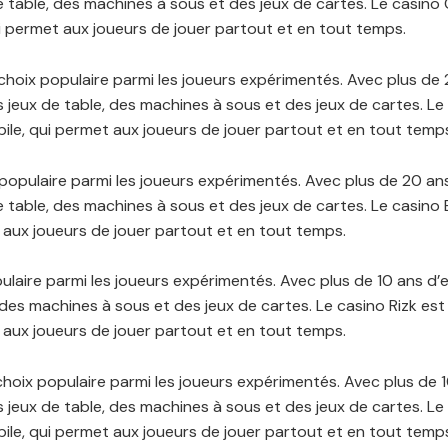
de table, des machines à sous et des jeux de cartes. Le casi
i permet aux joueurs de jouer partout et en tout temps.
hoix populaire parmi les joueurs expérimentés. Avec plus de 2
s jeux de table, des machines à sous et des jeux de cartes. L
le, qui permet aux joueurs de jouer partout et en tout temp
populaire parmi les joueurs expérimentés. Avec plus de 20 ans 
de table, des machines à sous et des jeux de cartes. Le casi
 aux joueurs de jouer partout et en tout temps.
ulaire parmi les joueurs expérimentés. Avec plus de 10 ans d’e
, des machines à sous et des jeux de cartes. Le casino Rizk e
 aux joueurs de jouer partout et en tout temps.
oix populaire parmi les joueurs expérimentés. Avec plus de 10
s jeux de table, des machines à sous et des jeux de cartes. 
le, qui permet aux joueurs de jouer partout et en tout temp